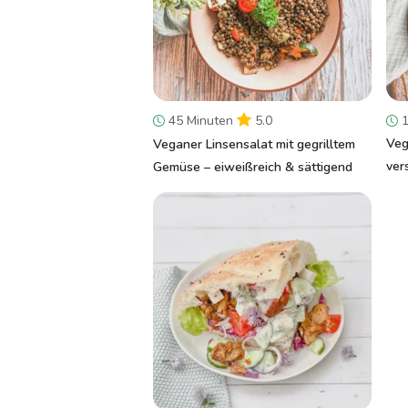
45 Minuten
5.0
1
Veg
Veganer Linsensalat mit gegrilltem
ver
Gemüse – eiweißreich & sättigend