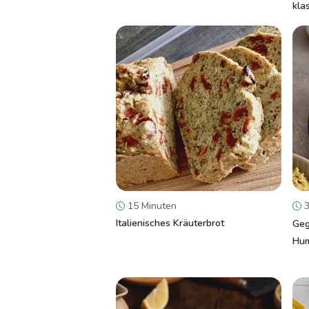
kla
15 Minuten
3
Italienisches Kräuterbrot
Geg
Hu