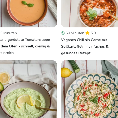
5 Minuten
60 Minuten
5.0
ane geröstete Tomatensuppe
Veganes Chili sin Carne mit
 dem Ofen - schnell, cremig &
Süßkartoffeln – einfaches &
teinreich
gesundes Rezept