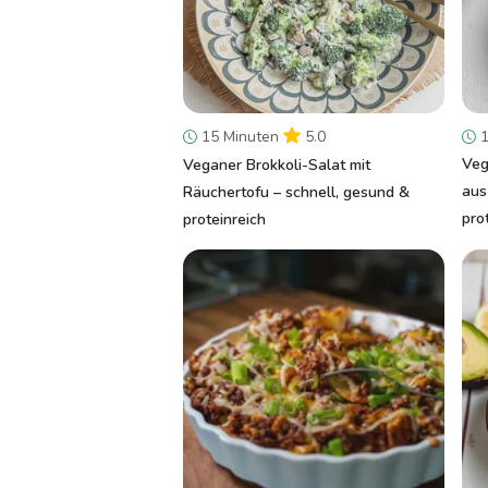
15 Minuten
5.0
1
Veg
Veganer Brokkoli-Salat mit
aus
Räuchertofu – schnell, gesund &
pro
proteinreich