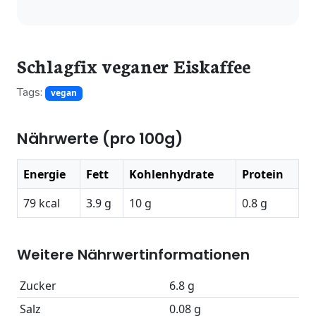
Schlagfix veganer Eiskaffee
Tags:
vegan
Nährwerte (pro 100g)
Energie
Fett
Kohlenhydrate
Protein
79 kcal
3.9 g
10 g
0.8 g
Weitere Nährwertinformationen
Zucker
6.8 g
Salz
0.08 g