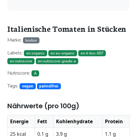
Italienische Tomaten in Stücken
Marke:
biobio
Labels:
en:organic
en:eu-organic
en:it-bio-007
en:nutriscore
en:nutriscore-grade-a
Nutriscore:
A
Tags:
vegan
palmölfrei
Nährwerte (pro 100g)
Energie
Fett
Kohlenhydrate
Protein
25 kcal
0.1 g
3.9 g
1.1 g