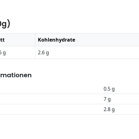
0g)
tt
Kohlenhydrate
6 g
2.6 g
rmationen
0.5 g
7 g
2.8 g