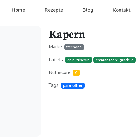
Home
Rezepte
Blog
Kontakt
Kapern
Marke:
freshona
Labels:
en:nutriscore
en:nutriscore-grade-c
Nutriscore:
C
Tags:
palmölfrei