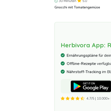
30 Minuten
5.0
Gnocchi mit Tomatengemüse
Herbivora App: 
Ernährungspläne
für dei
Offline-Rezepte
verfügb
Nährstoff-Tracking
im Bl
4.7/5 | 10.000+