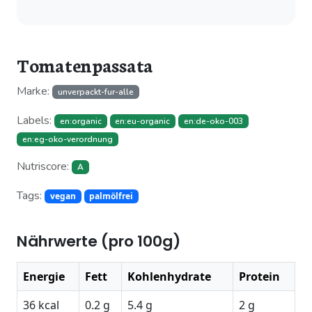
Tomatenpassata
Marke:
unverpackt-fur-alle
Labels:
en:organic
en:eu-organic
en:de-oko-003
en:eg-oko-verordnung
Nutriscore:
A
Tags:
vegan
palmölfrei
Nährwerte (pro 100g)
Energie
Fett
Kohlenhydrate
Protein
36 kcal
0.2 g
5.4 g
2 g