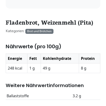
Fladenbrot, Weizenmehl (Pita)
Kategorien:
Brot und Brötchen
Nährwerte (pro 100g)
Energie
Fett
Kohlenhydrate
Protein
248 kcal
1 g
49 g
8 g
Weitere Nährwertinformationen
Ballaststoffe
3.2 g