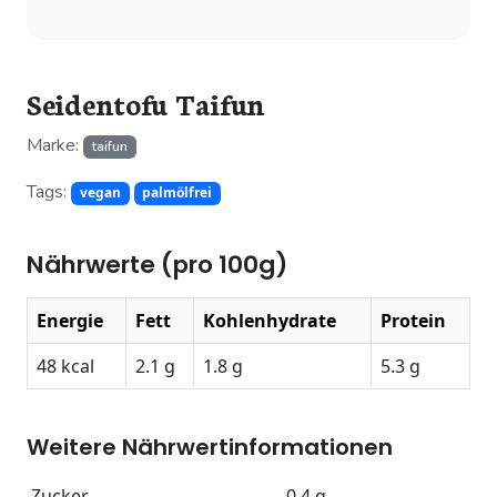
Seidentofu Taifun
Marke:
taifun
Tags:
vegan
palmölfrei
Nährwerte (pro 100g)
Energie
Fett
Kohlenhydrate
Protein
48 kcal
2.1 g
1.8 g
5.3 g
Weitere Nährwertinformationen
Zucker
0.4 g