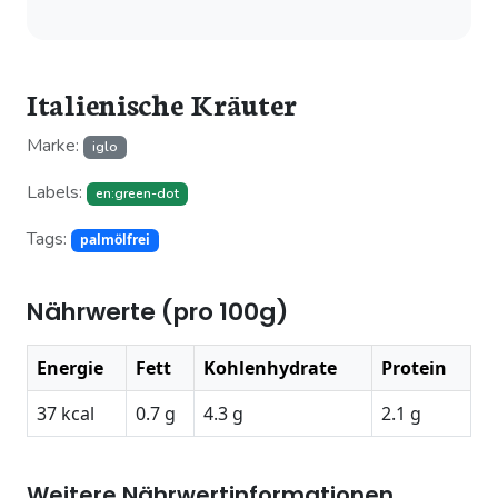
Italienische Kräuter
Marke:
iglo
Labels:
en:green-dot
Tags:
palmölfrei
Nährwerte (pro 100g)
Energie
Fett
Kohlenhydrate
Protein
37 kcal
0.7 g
4.3 g
2.1 g
Weitere Nährwertinformationen