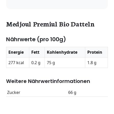
Medjoul Premiul Bio Datteln
Nährwerte (pro 100g)
Energie
Fett
Kohlenhydrate
Protein
277 kcal
0.2 g
75 g
1.8 g
Weitere Nährwertinformationen
Zucker
66 g