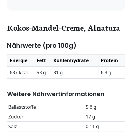
Kokos-Mandel-Creme, Alnatura
Nährwerte (pro 100g)
Energie
Fett
Kohlenhydrate
Protein
637 kcal
53 g
31 g
6.3 g
Weitere Nährwertinformationen
Ballaststoffe
5.6 g
Zucker
17 g
Salz
0.11 g