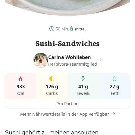
50 Min.
mittel
Sushi-Sandwiches
Carina Wohlleben
Herbivora-Teammitglied
933
126 g
41 g
27 g
kcal
Carbs
Eiweiß
Fett
Pro Portion
Mehr Nährwertdetails in der App verfügbar
Sushi gehört zu meinen absoluten