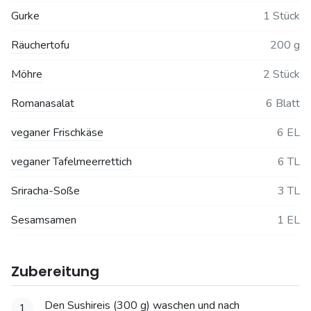
Gurke
1 Stück
Räuchertofu
200 g
Möhre
2 Stück
Romanasalat
6 Blatt
veganer Frischkäse
6 EL
veganer Tafelmeerrettich
6 TL
Sriracha-Soße
3 TL
Sesamsamen
1 EL
Zubereitung
Den Sushireis (300 g) waschen und nach
1