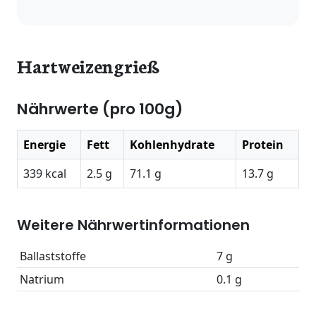
Hartweizengrieß
Nährwerte (pro 100g)
Energie
Fett
Kohlenhydrate
Protein
339 kcal
2.5 g
71.1 g
13.7 g
Weitere Nährwertinformationen
Ballaststoffe
7 g
Natrium
0.1 g