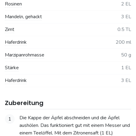
Rosinen
2 EL
Mandeln, gehackt
3 EL
Zimt
0.5 TL
Haferdrink
200 ml
Marzipanrohmasse
50 g
Stärke
1 EL
Haferdrink
3 EL
Zubereitung
Die Kappe der Äpfel abschneiden und die Äpfel
1
aushölen. Das funktioniert gut mit einem Messer und
einem Teelöffel. Mit dem Zitronensaft (1 EL)