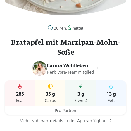
20 Min.
mittel
Bratäpfel mit Marzipan-Mohn-
Soße
Carina Wohlleben
Herbivora-Teammitglied
285
35 g
3 g
13 g
kcal
Carbs
Eiweiß
Fett
Pro Portion
Mehr Nährwertdetails in der App verfügbar