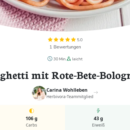
5.0
1 Bewertungen
30 Min.
leicht
ghetti mit Rote-Bete-Bolog
Carina Wohlleben
Herbivora-Teammitglied
106 g
43 g
Carbs
Eiweiß