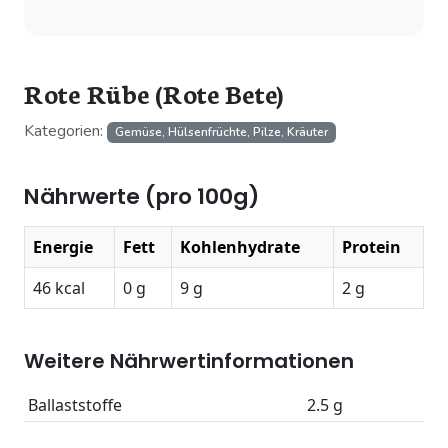
Rote Rübe (Rote Bete)
Kategorien:
Gemüse, Hülsenfrüchte, Pilze, Kräuter
Nährwerte (pro 100g)
Energie
Fett
Kohlenhydrate
Protein
46 kcal
0 g
9 g
2 g
Weitere Nährwertinformationen
Ballaststoffe
2.5 g