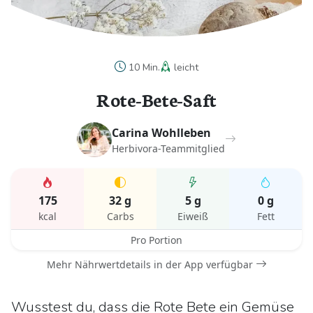
10 Min.
leicht
Rote-Bete-Saft
Carina Wohlleben
Herbivora-Teammitglied
175
32 g
5 g
0 g
kcal
Carbs
Eiweiß
Fett
Pro Portion
Mehr Nährwertdetails in der App verfügbar
Wusstest du, dass die Rote Bete ein Gemüse