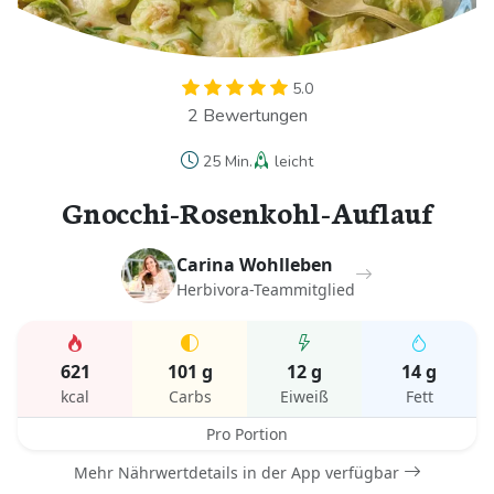
5.0
2 Bewertungen
25 Min.
leicht
Gnocchi-Rosenkohl-Auflauf
Carina Wohlleben
Herbivora-Teammitglied
621
101 g
12 g
14 g
kcal
Carbs
Eiweiß
Fett
Pro Portion
Mehr Nährwertdetails in der App verfügbar