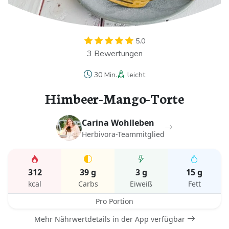
5.0
3 Bewertungen
30 Min.
leicht
Himbeer-Mango-Torte
Carina Wohlleben
Herbivora-Teammitglied
312
39 g
3 g
15 g
kcal
Carbs
Eiweiß
Fett
Pro Portion
Mehr Nährwertdetails in der App verfügbar