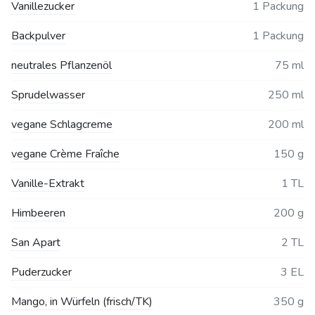
Vanillezucker
1 Packung
Backpulver
1 Packung
neutrales Pflanzenöl
75 ml
Sprudelwasser
250 ml
vegane Schlagcreme
200 ml
vegane Crème Fraîche
150 g
Vanille-Extrakt
1 TL
Himbeeren
200 g
San Apart
2 TL
Puderzucker
3 EL
Mango, in Würfeln (frisch/TK)
350 g