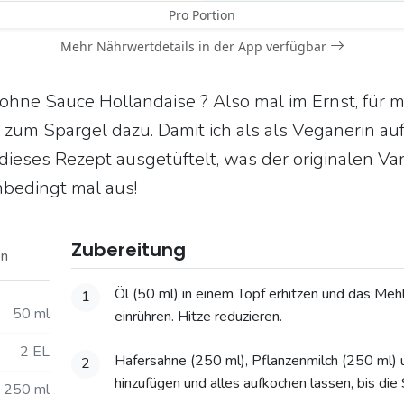
Pro Portion
Mehr Nährwertdetails in der App verfügbar
ohne Sauce Hollandaise ? Also mal im Ernst, für m
zum Spargel dazu. Damit ich als als Veganerin auf
dieses Rezept ausgetüftelt, was der originalen Var
nbedingt mal aus!
Zubereitung
on
Öl (50 ml) in einem Topf erhitzen und das Me
1
50 ml
einrühren. Hitze reduzieren.
2 EL
Hafersahne (250 ml), Pflanzenmilch (250 ml) u
2
hinzufügen und alles aufkochen lassen, bis die 
250 ml