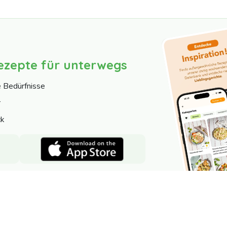
ezepte für unterwegs
e Bedürfnisse
r
ck
Nutzer