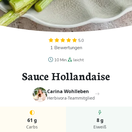
5.0
1 Bewertungen
10 Min.
leicht
Sauce Hollandaise
Carina Wohlleben
Herbivora-Teammitglied
61 g
8 g
Carbs
Eiweiß