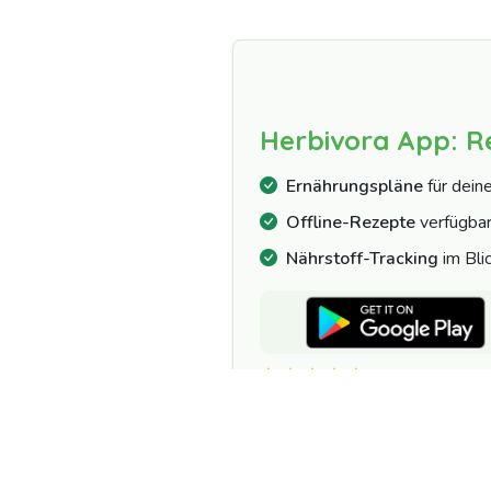
Herbivora App: R
Ernährungspläne
für dein
Offline-Rezepte
verfügba
Nährstoff-Tracking
im Bli
4.7/5 | 10.000+ 