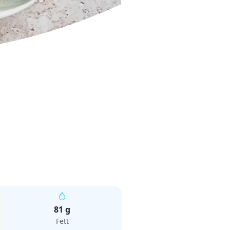
81 g
Fett