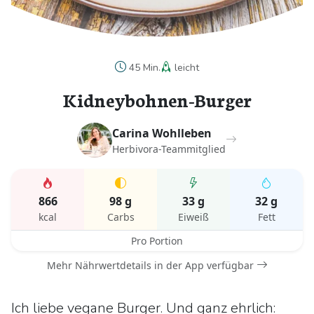
45 Min.
leicht
Kidneybohnen-Burger
Carina Wohlleben
Herbivora-Teammitglied
866
98 g
33 g
32 g
kcal
Carbs
Eiweiß
Fett
Pro Portion
Mehr Nährwertdetails in der App verfügbar
Ich liebe vegane Burger. Und ganz ehrlich: