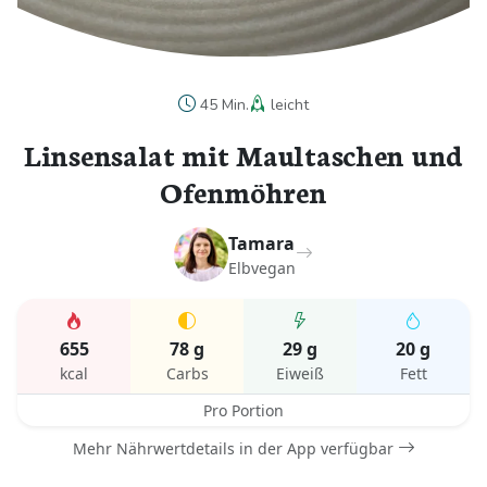
45 Min.
leicht
Linsensalat mit Maultaschen und
Ofenmöhren
Tamara
Elbvegan
655
78 g
29 g
20 g
kcal
Carbs
Eiweiß
Fett
Pro Portion
Mehr Nährwertdetails in der App verfügbar