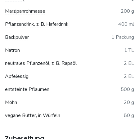
Marzipanrohmasse
200 g
Pflanzendrink, z. B. Haferdrink
400 ml
Backpulver
1 Packung
Natron
1 TL
neutrales Pflanzenöl, z. B. Rapsöl
2 EL
Apfelessig
2 EL
entsteinte Pflaumen
500 g
Mohn
20 g
vegane Butter, in Würfeln
80 g
Zubereitung