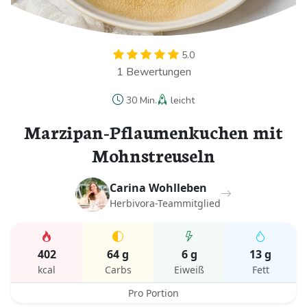
5.0
1 Bewertungen
30 Min.
leicht
Marzipan-Pflaumenkuchen mit
Mohnstreuseln
Carina Wohlleben
Herbivora-Teammitglied
402
64 g
6 g
13 g
kcal
Carbs
Eiweiß
Fett
Pro Portion