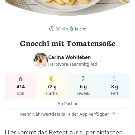
30 Min.
leicht
Gnocchi mit Tomatensoße
Carina Wohlleben
Herbivora-Teammitglied
414
72 g
6 g
8 g
kcal
Carbs
Eiweiß
Fett
Pro Portion
Mehr Nährwertdetails in der App verfügbar
Hier kommt das Rezept zur super einfachen