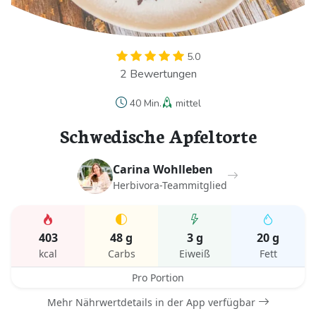
5.0
2 Bewertungen
40 Min.
mittel
Schwedische Apfeltorte
Carina Wohlleben
Herbivora-Teammitglied
403
48 g
3 g
20 g
kcal
Carbs
Eiweiß
Fett
Pro Portion
Mehr Nährwertdetails in der App verfügbar