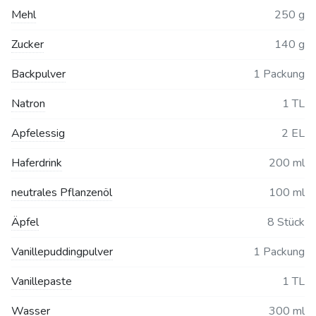
Mehl
250 g
Zucker
140 g
Backpulver
1 Packung
Natron
1 TL
Apfelessig
2 EL
Haferdrink
200 ml
neutrales Pflanzenöl
100 ml
Äpfel
8 Stück
Vanillepuddingpulver
1 Packung
Vanillepaste
1 TL
Wasser
300 ml