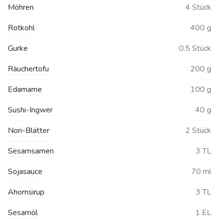
Möhren
4 Stück
Rotkohl
400 g
Gurke
0.5 Stück
Räuchertofu
200 g
Edamame
100 g
Sushi-Ingwer
40 g
Nori-Blätter
2 Stück
Sesamsamen
3 TL
Sojasauce
70 ml
Ahornsirup
3 TL
Sesamöl
1 EL