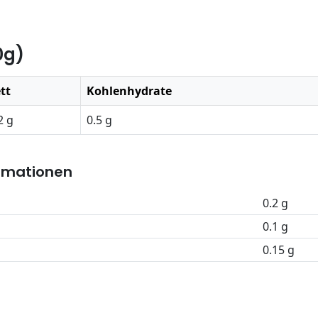
0g)
tt
Kohlenhydrate
2 g
0.5 g
rmationen
0.2 g
0.1 g
0.15 g