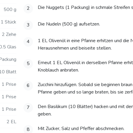
Die Nuggets (1 Packung) in schmale Streifen 
2
500 g
1 Stück
Die Nudeln (500 g) aufsetzen.
3
2 Zehe
1 EL Olivenöl in eine Pfanne erhitzen und die 
4
0.5 Glas
Herausnehmen und beiseite stellen.
Packung
Erneut 1 EL Olivenöl in derselben Pfanne erhi
5
Knoblauch anbraten.
10 Blatt
1 Prise
Zucchini hinzufügen. Sobald sie beginnen braun
6
Pfanne geben und so lange braten, bis sie zerfa
1 Prise
Den Basilikum (10 Blätter) hacken und mit d
7
1 Prise
geben.
2 EL
Mit Zucker, Salz und Pfeffer abschmecken.
8