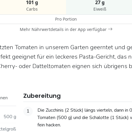
101 g
27 g
Carbs
Eiweiß
Pro Portion
Mehr Nährwertdetails in der App verfügbar
zten Tomaten in unserem Garten geerntet und ger
fekt geeignet für ein leckeres Pasta-Gericht, da
Cherry- oder Datteltomaten eignen sich übrigens 
Zubereitung
onen
Die Zucchinis (2 Stück) längs vierteln, dann in
1
500 g
Tomaten (500 g) und die Schalotte (1 Stück) 
fein hacken.
ttelgroß