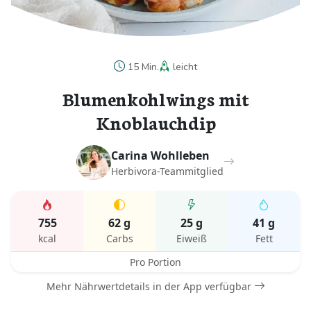
15 Min.
leicht
Blumenkohlwings mit
Knoblauchdip
Carina Wohlleben
Herbivora-Teammitglied
755
62 g
25 g
41 g
kcal
Carbs
Eiweiß
Fett
Pro Portion
Mehr Nährwertdetails in der App verfügbar