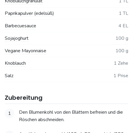
Knoblauchgranulat
1 TL
Paprikapulver (edelsüß)
1 TL
Barbecuesauce
4 EL
Sojajoghurt
100 g
Vegane Mayonnaise
100 g
Knoblauch
1 Zehe
Salz
1 Prise
Zubereitung
Den Blumenkohl von den Blättern befreien und die
1
Röschen abschneiden.