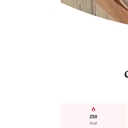
250
kcal