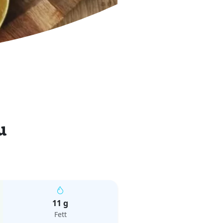
u
11 g
Fett