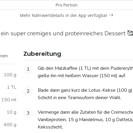
Pro Portion
Mehr Nährwertdetails in der App verfügbar
 ein super cremiges und proteinreiches Dessert 🥰
Zubereitung
onen
Gib den Malzkaffee (1 TL) mit dem Pudererythr
1
100 g
gieße ihn mit heißem Wasser (150 ml) auf.
1 TL
Bade dann ganz kurz die Lotus-Kekse (100 g) da
2
Schicht in eine Tiramisuform deiner Wahl.
150 ml
10 g
Vermenge dann alle Zutaten für die Cremeschi
3
Vanilleprotein, 15 g Mandelmus, 10 g Dattelzuc
400 g
Keksschicht.