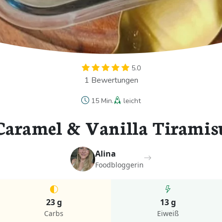
5.0
1 Bewertungen
15 Min.
leicht
Caramel & Vanilla Tiramis
Alina
Foodbloggerin
23 g
13 g
Carbs
Eiweiß