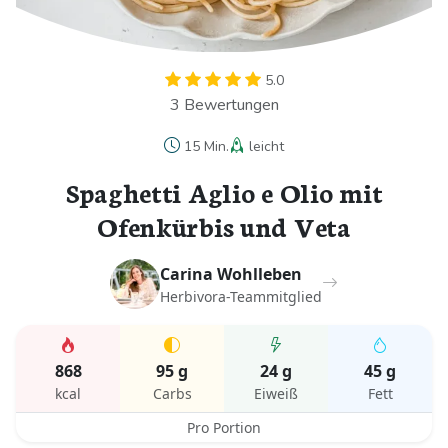
5.0
3 Bewertungen
15 Min.
leicht
Spaghetti Aglio e Olio mit
Ofenkürbis und Veta
Carina Wohlleben
Herbivora-Teammitglied
868
95 g
24 g
45 g
kcal
Carbs
Eiweiß
Fett
Pro Portion