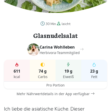
30 Min.
leicht
Glasnudelsalat
Carina Wohlleben
Herbivora-Teammitglied
611
74 g
19 g
23 g
kcal
Carbs
Eiweiß
Fett
Pro Portion
Mehr Nährwertdetails in der App verfügbar
Ich liebe die asiatische Küche. Dieser