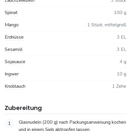
Lauchzwiebeln
3 Stück
Spinat
100 g
Mango
1 Stück, mittelgroß
Erdnüsse
3 EL
Sesamöl
3 EL
Sojasauce
4 g
Ingwer
10 g
Knoblauch
1 Zehe
Zubereitung
Glasnudeln (200 g) nach Packungsanweisung kochen
1
und in einem Sieb abtropfen lassen.