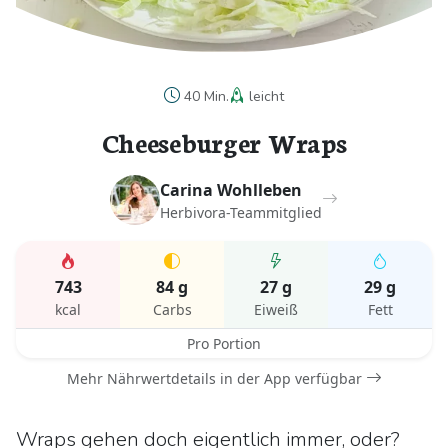
40 Min.
leicht
Cheeseburger Wraps
Carina Wohlleben
Herbivora-Teammitglied
743
84 g
27 g
29 g
kcal
Carbs
Eiweiß
Fett
Pro Portion
Mehr Nährwertdetails in der App verfügbar
Wraps gehen doch eigentlich immer, oder?