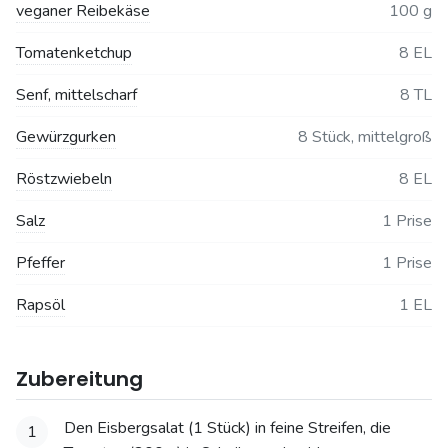
veganer Reibekäse
100 g
Tomatenketchup
8 EL
Senf, mittelscharf
8 TL
Gewürzgurken
8 Stück, mittelgroß
Röstzwiebeln
8 EL
Salz
1 Prise
Pfeffer
1 Prise
Rapsöl
1 EL
Zubereitung
Den Eisbergsalat (1 Stück) in feine Streifen, die
1