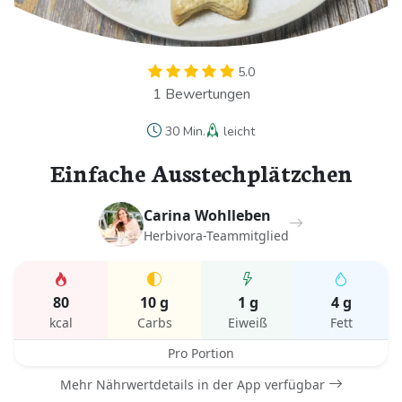
5.0
1 Bewertungen
30 Min.
leicht
Einfache Ausstechplätzchen
Carina Wohlleben
Herbivora-Teammitglied
80
10 g
1 g
4 g
kcal
Carbs
Eiweiß
Fett
Pro Portion
Mehr Nährwertdetails in der App verfügbar