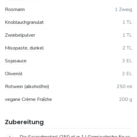
Rosmarin
1 Zweig
Knoblauchgranulat
1 TL
Zwiebelpulver
1 TL
Misopaste, dunkel
2 TL
Sojasauce
3 EL
Olivenöl
2 EL
Rotwein (alkoholfrei)
250 ml
vegane Crème Fraîche
200 g
Zubereitung