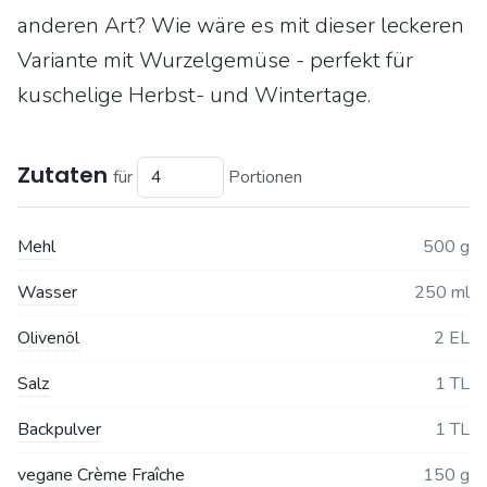
anderen Art? Wie wäre es mit dieser leckeren
Variante mit Wurzelgemüse - perfekt für
kuschelige Herbst- und Wintertage.
Zutaten
für
Portionen
Mehl
500 g
Wasser
250 ml
Olivenöl
2 EL
Salz
1 TL
Backpulver
1 TL
vegane Crème Fraîche
150 g