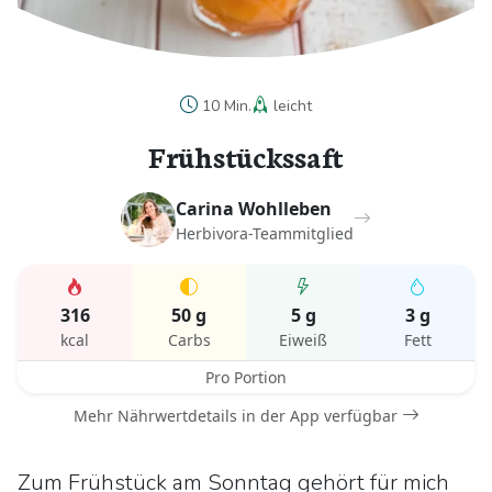
10 Min.
leicht
Frühstückssaft
Carina Wohlleben
Herbivora-Teammitglied
316
50 g
5 g
3 g
kcal
Carbs
Eiweiß
Fett
Pro Portion
Mehr Nährwertdetails in der App verfügbar
Zum Frühstück am Sonntag gehört für mich