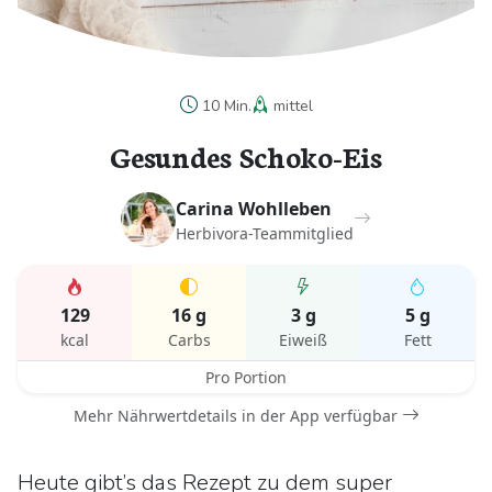
10 Min.
mittel
Gesundes Schoko-Eis
Carina Wohlleben
Herbivora-Teammitglied
129
16 g
3 g
5 g
kcal
Carbs
Eiweiß
Fett
Pro Portion
Mehr Nährwertdetails in der App verfügbar
Heute gibt’s das Rezept zu dem super