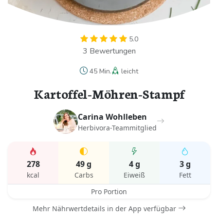
5.0
3 Bewertungen
45 Min.
leicht
Kartoffel-Möhren-Stampf
Carina Wohlleben
Herbivora-Teammitglied
278
49 g
4 g
3 g
kcal
Carbs
Eiweiß
Fett
Pro Portion
Mehr Nährwertdetails in der App verfügbar