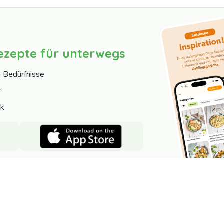
ezepte für unterwegs
e Bedürfnisse
r
ck
Nutzer