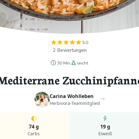
5.0
2 Bewertungen
30 Min.
leicht
Mediterrane Zucchinipfann
Carina Wohlleben
Herbivora-Teammitglied
74 g
19 g
Carbs
Eiweiß