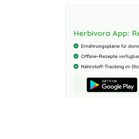
Herbivora App: R
Ernährungspläne
für dein
Offline-Rezepte
verfügba
Nährstoff-Tracking
im Bli
4.7/5 | 10.000+ 