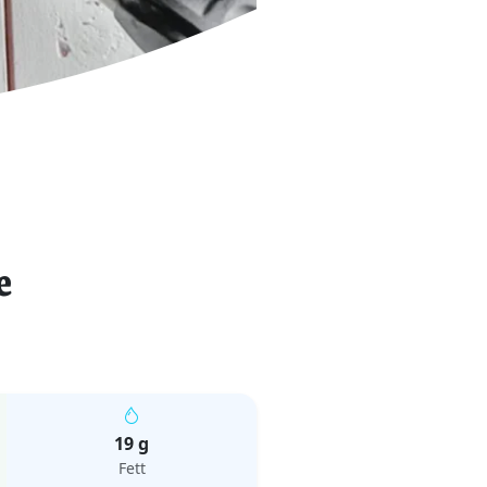
e
19 g
Fett