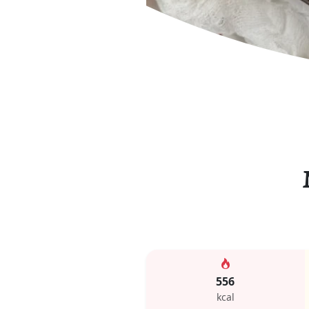
556
kcal