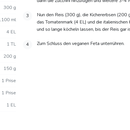
dann die Zucchini hinzufügen und weitere 3-4 
300 g
Nun den Reis (300 g), die Kichererbsen (200 
3
1100 ml
das Tomatenmark (4 EL) und die italienischen 
und so lange köcheln lassen, bis der Reis gar is
4 EL
Zum Schluss den veganen Feta unterrühren.
1 TL
4
200 g
150 g
1 Prise
1 Prise
1 EL