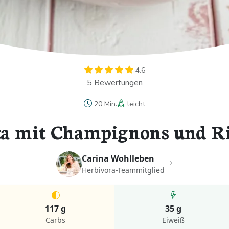
4.6
5 Bewertungen
20 Min.
leicht
ta mit Champignons und R
Carina Wohlleben
Herbivora-Teammitglied
117 g
35 g
Carbs
Eiweiß