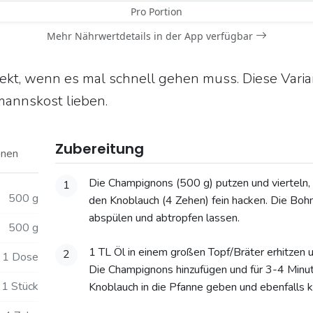
Pro Portion
Mehr Nährwertdetails in der App verfügbar
ekt, wenn es mal schnell gehen muss. Diese Varian
smannskost lieben.
Zubereitung
onen
Die Champignons (500 g) putzen und vierteln, 
1
500 g
den Knoblauch (4 Zehen) fein hacken. Die Bohn
abspülen und abtropfen lassen.
500 g
1 TL Öl in einem großen Topf/Bräter erhitzen u
2
1 Dose
Die Champignons hinzufügen und für 3-4 Minu
1 Stück
Knoblauch in die Pfanne geben und ebenfalls k