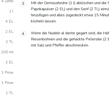
4 Zehe
Mit der Gemüsebrühe (1 l) ablöschen und die 
3
Paprikapulver (2 EL) und den Senf (2 TL) einr
1 l
hinzufügen und alles zugedeckt etwa 15 Minu
köcheln lassen.
4 EL
2 EL
Wenn die Nudeln al dente gegart sind, die Ha
4
Riesenbohnen und die gehackte Petersilie (2 
2 TL
mit Salz und Pfeffer abschmecken.
200 ml
2 EL
1 Prise
1 Prise
1 TL