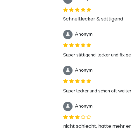
Schnell,lecker & sättigend
Anonym
Super sättigend, lecker und fix g
Anonym
Super lecker und schon oft weit
Anonym
nicht schlecht, hatte mehr e