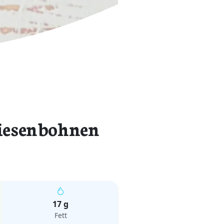
iesenbohnen
17 g
Fett