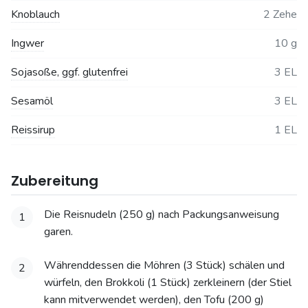
Knoblauch
2 Zehe
Ingwer
10 g
Sojasoße, ggf. glutenfrei
3 EL
Sesamöl
3 EL
Reissirup
1 EL
Zubereitung
Die Reisnudeln (250 g) nach Packungsanweisung
1
garen.
Währenddessen die Möhren (3 Stück) schälen und
2
würfeln, den Brokkoli (1 Stück) zerkleinern (der Stiel
kann mitverwendet werden), den Tofu (200 g)