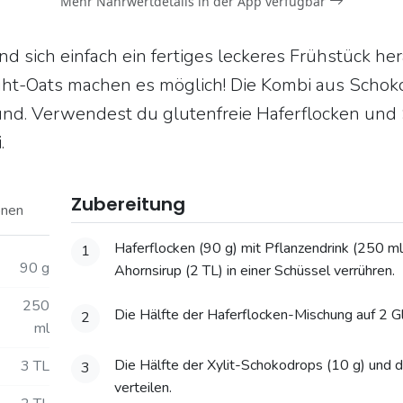
Mehr Nährwertdetails in der App verfügbar
d sich einfach ein fertiges leckeres Frühstück h
ght-Oats machen es möglich! Die Kombi aus Schok
nd. Verwendest du glutenfreie Haferflocken und So
.
Zubereitung
onen
Haferflocken (90 g) mit Pflanzendrink (250 ml
1
90 g
Ahornsirup (2 TL) in einer Schüssel verrühren.
250
Die Hälfte der Haferflocken-Mischung auf 2 Gl
2
ml
Die Hälfte der Xylit-Schokodrops (10 g) und 
3 TL
3
verteilen.