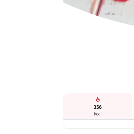
356
kcal