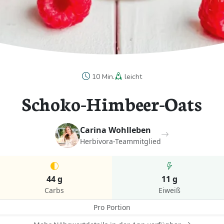
10 Min.
leicht
Schoko-Himbeer-Oats
Carina Wohlleben
Herbivora-Teammitglied
44 g
11 g
Carbs
Eiweiß
Pro Portion