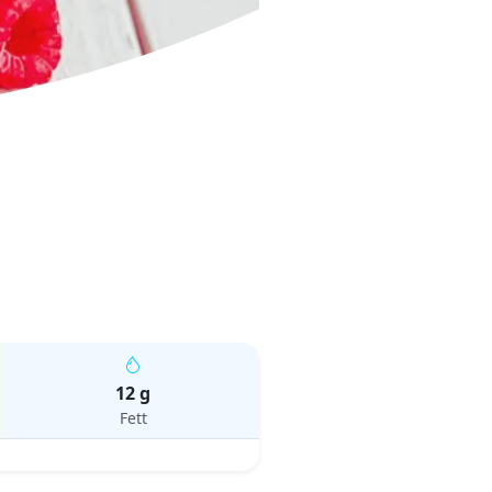
12 g
Fett