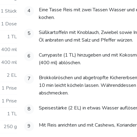
Eine Tasse Reis mit zwei Tassen Wasser und et
4
1 Stück
kochen.
1 Dose
Süßkartoffeln mit Knoblauch, Zwiebel sowie I
5
1 TL
Öl anbraten und mit Salz und Pfeffer würzen.
400 ml
Currypaste (1 TL) hinzugeben und mit Kokos
6
400 ml
(400 ml) ablöschen.
2 EL
Brokkoliröschen und abgetropfte Kichererbsen 
7
10 min leicht köcheln lassen. Währenddessen m
1 Prise
abschmecken.
1 Prise
Speisestärke (2 EL) in etwas Wasser auflösen
8
1 TL
Mit Reis anrichten und mit Cashews, Koriande
9
250 g