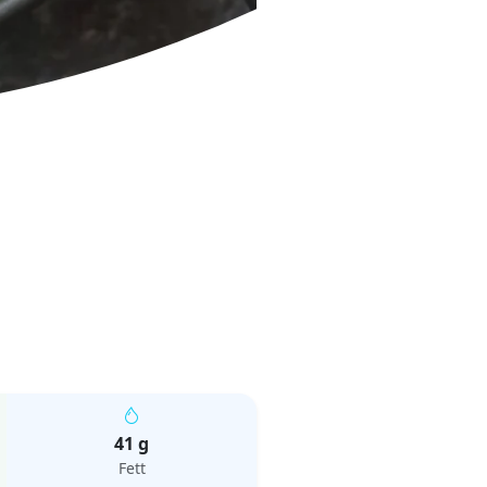
41 g
Fett