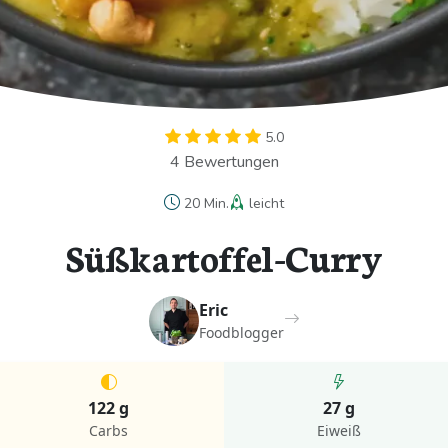
5.0
4 Bewertungen
20 Min.
leicht
Süßkartoffel-Curry
Eric
Foodblogger
122 g
27 g
Carbs
Eiweiß