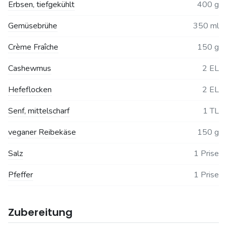
Erbsen, tiefgekühlt
400 g
Gemüsebrühe
350 ml
Crème Fraîche
150 g
Cashewmus
2 EL
Hefeflocken
2 EL
Senf, mittelscharf
1 TL
veganer Reibekäse
150 g
Salz
1 Prise
Pfeffer
1 Prise
Zubereitung