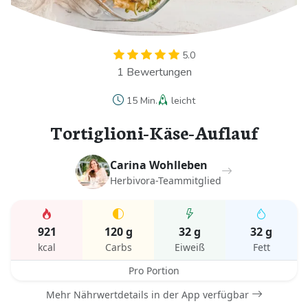
5.0
1 Bewertungen
15 Min.
leicht
Tortiglioni-Käse-Auflauf
Carina Wohlleben
Herbivora-Teammitglied
921
120 g
32 g
32 g
kcal
Carbs
Eiweiß
Fett
Pro Portion
Mehr Nährwertdetails in der App verfügbar