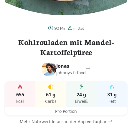
90 Min.
mittel
Kohlrouladen mit Mandel-
Kartoffelpüree
Jonas
johnnys.fitfood
655
61 g
24 g
31 g
kcal
Carbs
Eiweiß
Fett
Pro Portion
Mehr Nährwertdetails in der App verfügbar