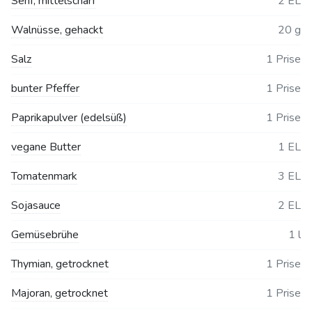
Senf, mittelscharf
2 EL
Walnüsse, gehackt
20 g
Salz
1 Prise
bunter Pfeffer
1 Prise
Paprikapulver (edelsüß)
1 Prise
vegane Butter
1 EL
Tomatenmark
3 EL
Sojasauce
2 EL
Gemüsebrühe
1 l
Thymian, getrocknet
1 Prise
Majoran, getrocknet
1 Prise