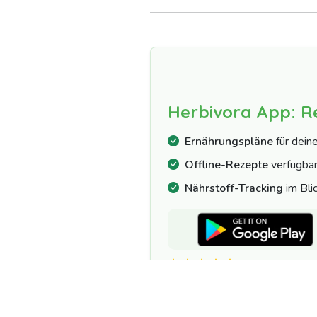
Herbivora App: R
Ernährungspläne
für dein
Offline-Rezepte
verfügba
Nährstoff-Tracking
im Bli
4.7/5 | 10.000+ 