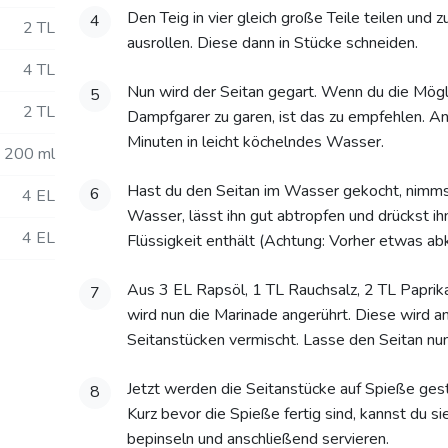
Den Teig in vier gleich große Teile teilen un
4
2 TL
ausrollen. Diese dann in Stücke schneiden.
4 TL
Nun wird der Seitan gegart. Wenn du die Möglic
5
2 TL
Dampfgarer zu garen, ist das zu empfehlen. And
Minuten in leicht köchelndes Wasser.
200 ml
Hast du den Seitan im Wasser gekocht, nimms
6
4 EL
Wasser, lässt ihn gut abtropfen und drückst ihn 
4 EL
Flüssigkeit enthält (Achtung: Vorher etwas abk
Aus 3 EL Rapsöl, 1 TL Rauchsalz, 2 TL Paprik
7
wird nun die Marinade angerührt. Diese wird a
Seitanstücken vermischt. Lasse den Seitan nun
Jetzt werden die Seitanstücke auf Spieße gest
8
Kurz bevor die Spieße fertig sind, kannst du 
bepinseln und anschließend servieren.