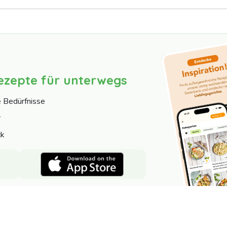
ezepte für unterwegs
e Bedürfnisse
r
ck
Nutzer