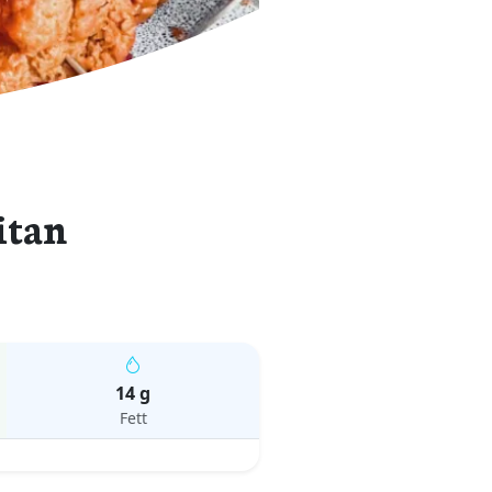
itan
14 g
Fett