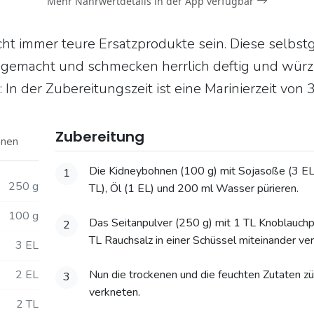
Mehr Nährwertdetails in der App verfügbar
cht immer teure Ersatzprodukte sein. Diese selbs
 gemacht und schmecken herrlich deftig und würzig
 In der Zubereitungszeit ist eine Marinierzeit von 
Zubereitung
onen
Die Kidneybohnen (100 g) mit Sojasoße (3 EL
1
250 g
TL), Öl (1 EL) und 200 ml Wasser pürieren.
100 g
Das Seitanpulver (250 g) mit 1 TL Knoblauchp
2
TL Rauchsalz in einer Schüssel miteinander ve
3 EL
2 EL
Nun die trockenen und die feuchten Zutaten zü
3
verkneten.
2 TL