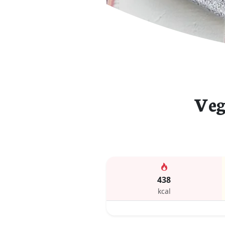
Veg
438
kcal