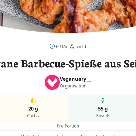
60 Min.
leicht
ane Barbecue-Spieße aus Se
Veganuary
Organisation
20 g
55 g
Carbs
Eiweiß
Pro Portion