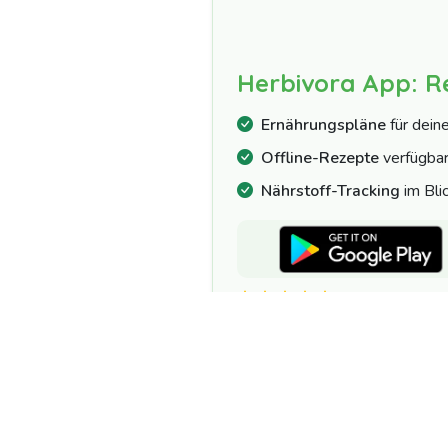
Herbivora App: R
Ernährungspläne
für dein
Offline-Rezepte
verfügba
Nährstoff-Tracking
im Bli
4.7/5 | 10.000+ 