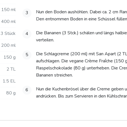
150 ml
Nun den Boden aushöhlen. Dabei ca. 2 cm Ran
3
Den entnommen Boden in eine Schüssel füllen 
400 ml
Die Bananen (3 Stck.) schälen und längs halb
3 Stück
4
verteilen.
200 ml
Die Schlagcreme (200 ml) mit San Apart (2 TL
5
150 g
aufschlagen. Die vegane Crème Fraîche (150 g
Raspelschokolade (80 g) unterheben. Die Cre
2 TL
Bananen streichen.
1.5 EL
Nun die Kuchenbrösel über die Creme geben u
6
80 g
andrücken. Bis zum Servieren in den Kühlschran