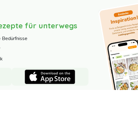
ezepte für unterwegs
e Bedürfnisse
r
ck
Nutzer