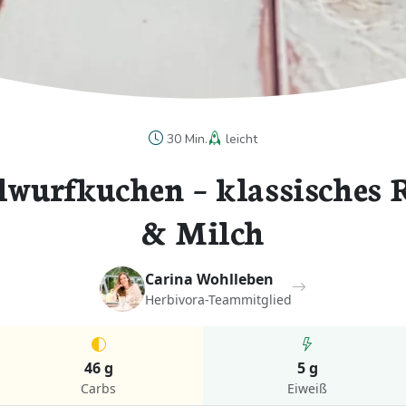
30 Min.
leicht
wurfkuchen – klassisches R
& Milch
Carina Wohlleben
Herbivora-Teammitglied
46 g
5 g
Carbs
Eiweiß