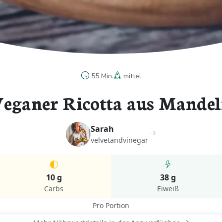
55 Min.
mittel
eganer Ricotta aus Mande
Sarah
velvetandvinegar
10 g
38 g
Carbs
Eiweiß
Pro Portion