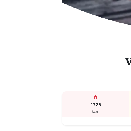
V
1225
kcal