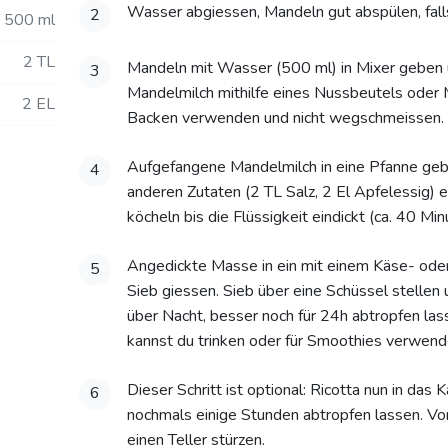
Wasser abgiessen, Mandeln gut abspülen, fall
2
500 ml
2 TL
Mandeln mit Wasser (500 ml) in Mixer geben u
3
Mandelmilch mithilfe eines Nussbeutels oder Mu
2 EL
Backen verwenden und nicht wegschmeissen.
Aufgefangene Mandelmilch in eine Pfanne ge
4
anderen Zutaten (2 TL Salz, 2 El Apfelessig) e
köcheln bis die Flüssigkeit eindickt (ca. 40 Min
Angedickte Masse in ein mit einem Käse- ode
5
Sieb giessen. Sieb über eine Schüssel stellen
über Nacht, besser noch für 24h abtropfen la
kannst du trinken oder für Smoothies verwend
Dieser Schritt ist optional: Ricotta nun in das
6
nochmals einige Stunden abtropfen lassen. Vor
einen Teller stürzen.