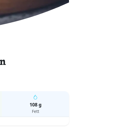
ln
108 g
Fett