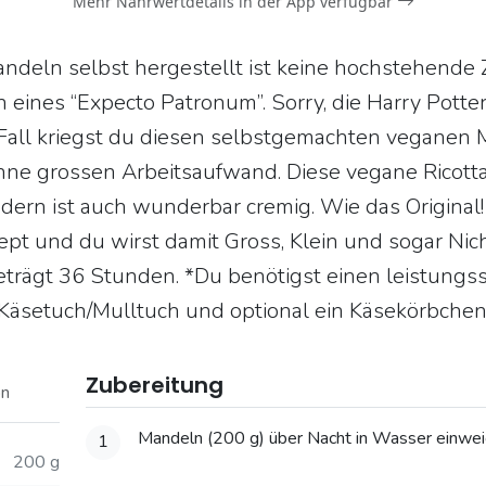
Mehr Nährwertdetails in der App verfügbar
ndeln selbst hergestellt ist keine hochstehende Za
 eines “Expecto Patronum”. Sorry, die Harry Potter
n Fall kriegst du diesen selbstgemachten veganen 
hne grossen Arbeitsaufwand. Diese vegane Ricott
ndern ist auch wunderbar cremig. Wie das Original!
ept und du wirst damit Gross, Klein und sogar Nic
eträgt 36 Stunden. *Du benötigst einen leistungss
Käsetuch/Mulltuch und optional ein Käsekörbchen f
Zubereitung
on
Mandeln (200 g) über Nacht in Wasser einwei
1
200 g