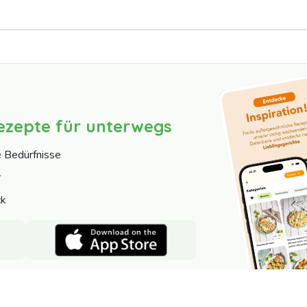
ezepte für unterwegs
e Bedürfnisse
r
ck
Nutzer