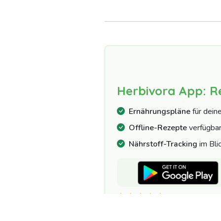
Herbivora App: R
Ernährungspläne
für dein
Offline-Rezepte
verfügba
Nährstoff-Tracking
im Bli
4.7/5 | 10.000+ 