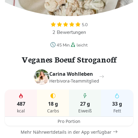
5.0
2 Bewertungen
45 Min.
leicht
Veganes Boeuf Stroganoff
Carina Wohlleben
Herbivora-Teammitglied
487
18 g
27 g
33 g
kcal
Carbs
Eiweiß
Fett
Pro Portion
Mehr Nährwertdetails in der App verfügbar