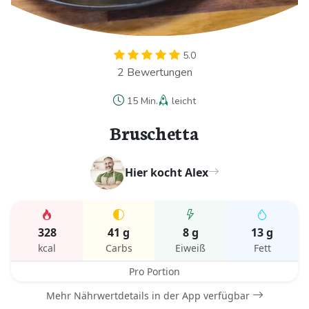
5.0
2 Bewertungen
15 Min.
leicht
Bruschetta
Hier kocht Alex
328
41 g
8 g
13 g
kcal
Carbs
Eiweiß
Fett
Pro Portion
Mehr Nährwertdetails in der App verfügbar